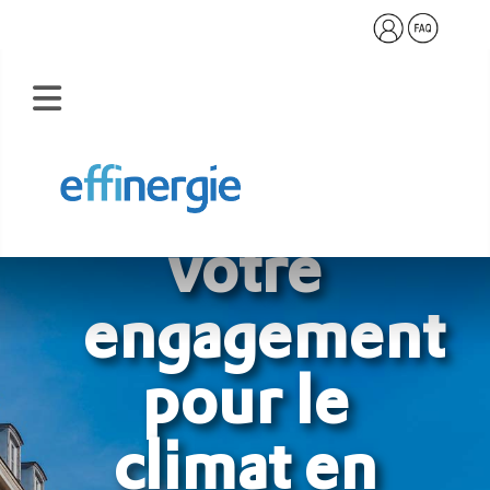
Renforcez
votre
engagement
pour le
climat en