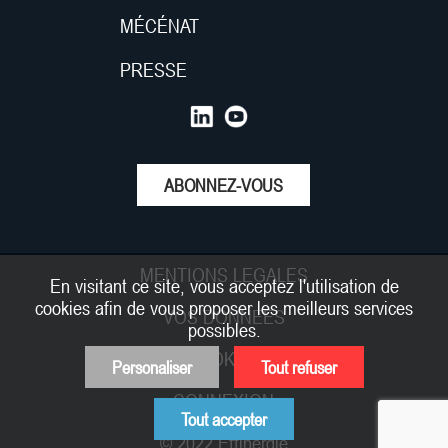
MÉCÉNAT
PRESSE
ABONNEZ-VOUS
MENTIONS LEGALES
En visitant ce site, vous acceptez l'utilisation de
cookies afin de vous proposer les meilleurs services
VOS DONNEES
possibles.
COOKIES
Personaliser
Tout refuser
CONNEXION
Tout accepter
© 2022 Effinergie