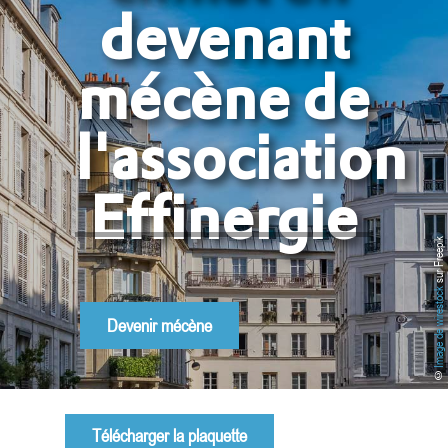
devenant
mécène de
l'association
Effinergie
sur Freepik
Image de wirestock
Devenir mécène
©
Télécharger la plaquette