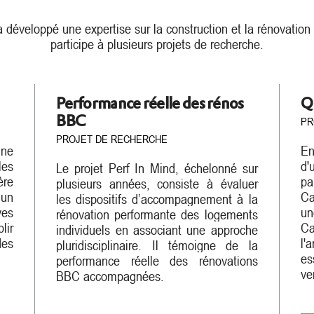
a développé une expertise sur la construction et la rénovation
participe à plusieurs projets de recherche.
Performance réelle des rénos
Q
BBC
PR
PROJET DE RECHERCHE
une
En
les
d'
Le projet Perf In Mind, échelonné sur
ère
pa
plusieurs années, consiste à évaluer
 un
Ca
les dispositifs d’accompagnement à la
ves
un
rénovation performante des logements
lir
Ca
individuels en associant une approche
des
l'
pluridisciplinaire. Il
témoigne
de la
es
performance réelle des rénovations
ve
BBC accompagnées.