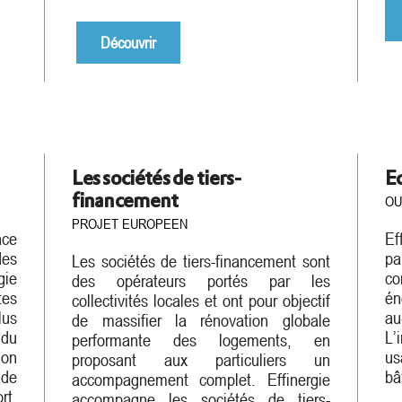
Découvrir
Les sociétés de tiers-
E
financement
OU
PROJET EUROPEEN
nce
E
es
pa
Les sociétés de tiers-financement sont
gie
co
des opérateurs portés par les
es
én
collectivités locales et ont pour objectif
lus
au
de massifier la rénovation globale
 du
L’
performante des logements, en
ion
us
proposant aux particuliers un
 de
bâ
accompagnement complet. Effinergie
rt,
accompagne les sociétés de tiers-