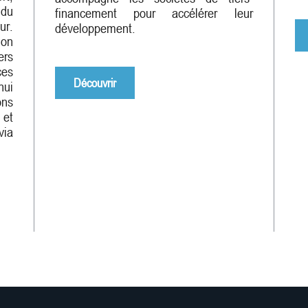
 du
financement pour accélérer leur
ur.
développement.
ion
ers
ces
Découvrir
ui
ns
et
via