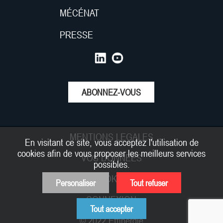
MÉCÉNAT
PRESSE
ABONNEZ-VOUS
MENTIONS LEGALES
En visitant ce site, vous acceptez l'utilisation de
cookies afin de vous proposer les meilleurs services
VOS DONNEES
possibles.
COOKIES
Personaliser
Tout refuser
CONNEXION
Tout accepter
© 2022 Effinergie