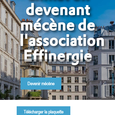
devenant
mécène de
l'association
Effinergie
sur Freepik
Image de wirestock
Devenir mécène
©
Télécharger la plaquette