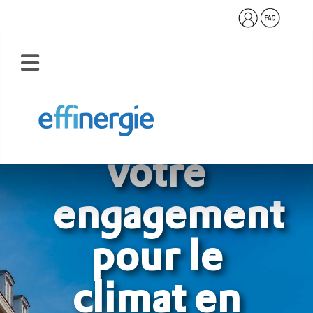
Renforcez
votre
engagement
pour le
climat en