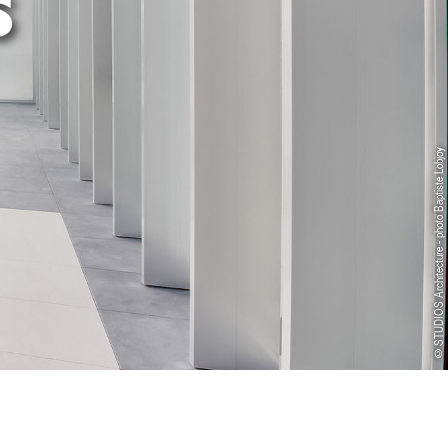
s
©STUDIOS Architecture - photo Baptiste Lobjoy