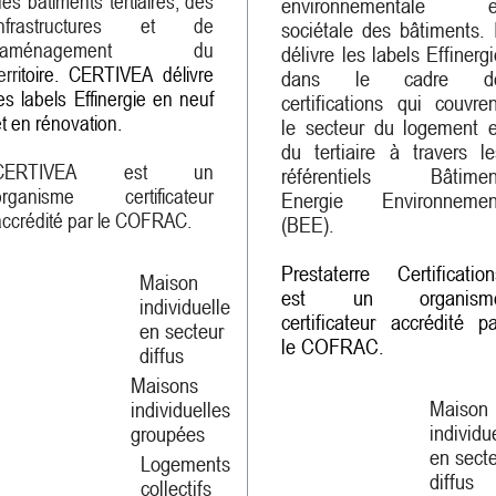
des bâtiments tertiaires, des
environnementale e
infrastructures et de
sociétale des bâtiments. I
l'aménagement du
délivre les labels Effinergi
erri
toire.
CERTIVEA délivre
dans le cadre d
les labels Effinergie en neuf
certifications qui couvren
t en rénovation.
le secteur du logement e
du tertiaire à travers le
CERTIVEA est un
référentiels Bâtimen
organisme certificateur
Energie Environnemen
accrédité par le COFRAC.
(BEE).
Prestaterre Certification
Maison
est un organism
individuelle
certificateur accrédité pa
en secteur
le COFRAC.
diffus
Maisons
Maison
individuelles
individu
groupées
en sect
Logements
diffus
collectifs