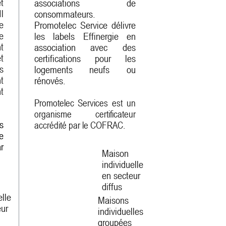
t
associations de
l
consommateurs.
e
Promotelec Service délivre
e
les labels Effinergie en
t
association avec des
t
certifications pour les
s
logements neufs ou
t
rénovés.
t
Promotelec Services est un
organisme certificateur
s
accrédité par le COFRAC.
e
r
Maison
individuelle
en secteur
diffus
elle
Maisons
eur
individuelles
groupées