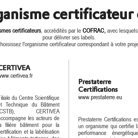
ganisme
certificateur 
smes certificateurs
, accrédités par le
COFRAC
,
avec lesquels
pour délivrer ses labels.
hoisissez l'organisme certificateur correspondant à votre proje
CERTIVEA
www.certivea.fr
Prestaterre
Certifications
www.prestaterre.eu
iliale du Centre Scientifique
et Technique du Bâtiment
(CSTB), CERTIVEA
accompagne les acteurs de
Prestaterre Certifications e
la filière bâtiment pour la
un organisme qui
certifie 
ertification et la labélisation
performance énergétique