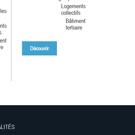
Logements
lles
collectifs
Bâtiment
nts
tertiaire
s
ent
re
Découvrir
ALITÉS