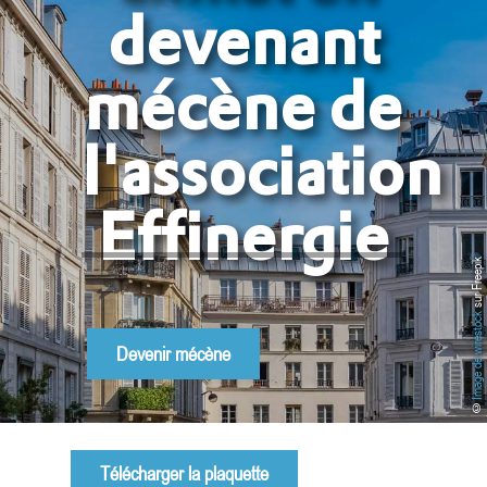
devenant
mécène de
l'association
Effinergie
sur Freepik
Image de wirestock
Devenir mécène
©
Télécharger la plaquette