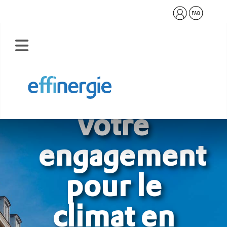
Renforcez
votre
engagement
pour le
climat en