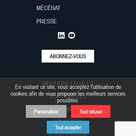
MÉCÉNAT
PRESSE
ABONNEZ-VOUS
MENTIONS LEGALES
En visitant ce site, vous acceptez l'utilisation de
cookies afin de vous proposer les meilleurs services
VOS DONNEES
possibles.
COOKIES
Personaliser
Tout refuser
CONNEXION
Tout accepter
© 2022 Effinergie