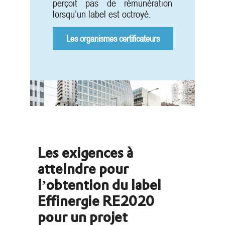
perçoit pas de rémunération
lorsqu’un label est octroyé.
Les organismes certificateurs
c
Y
©
H
G
A
P
h
o
t
o
L
u
B
O
E
G
L
|
Les exigences à
atteindre pour
l’obtention du label
Effinergie RE2020
pour un projet