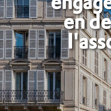
engage
en d
l'ass