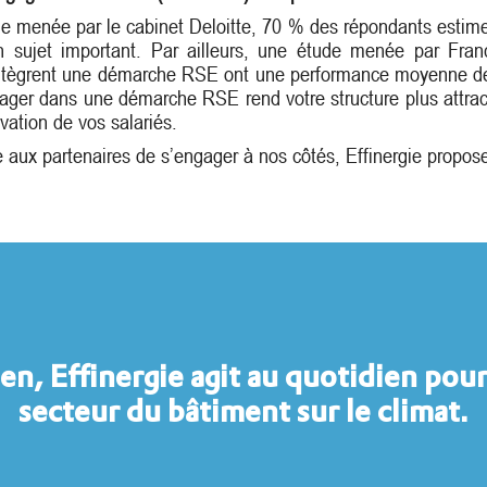
e menée par le cabinet Deloitte, 70 % des répondants estimen
un sujet important. Par ailleurs, une étude menée par Fra
intègrent une démarche RSE ont une performance moyenne de 
gager dans une démarche RSE rend votre structure plus attracti
ivation de vos salariés.
 aux partenaires de s’engager à nos côtés, Effinergie propose 
en, Effinergie agit au quotidien pour
secteur du bâtiment sur le climat.