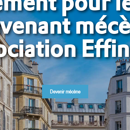
ment pour le
evenant mécè
ociation Effi
Devenir mécène