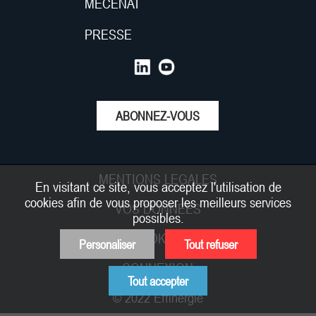
MÉCÉNAT
PRESSE
ABONNEZ-VOUS
MENTIONS LEGALES
En visitant ce site, vous acceptez l'utilisation de
cookies afin de vous proposer les meilleurs services
VOS DONNEES
possibles.
COOKIES
Personaliser
Tout refuser
CONNEXION
Tout accepter
© 2022 Effinergie