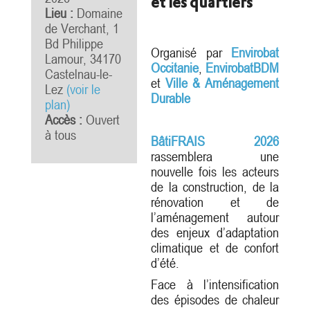
et les quartiers
Lieu :
Domaine
de Verchant, 1
Bd Philippe
Organisé par
Envirobat
Lamour, 34170
Occ
itanie
,
EnvirobatBDM
Castelnau-le-
et
Ville & Aménagement
Lez
(voir le
Durable
plan)
Accès :
Ouvert
à tous
BâtiFRAIS 2026
rassemblera une
nouvelle fois les acteurs
de la construction, de la
rénovation et de
l’aménagement autour
des enjeux d’adaptation
climatique et de confort
d’été.
Face à l’intensification
des épisodes de chaleur