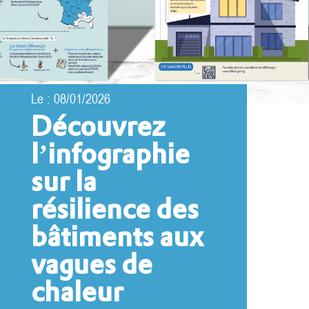
Le : 08/01/2026
Découvrez
l’infographie
sur la
résilience des
bâtiments aux
vagues de
chaleur