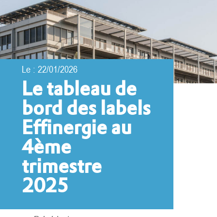
Le : 22/01/2026
Le tableau de
bord des labels
Effinergie au
4ème
trimestre
2025