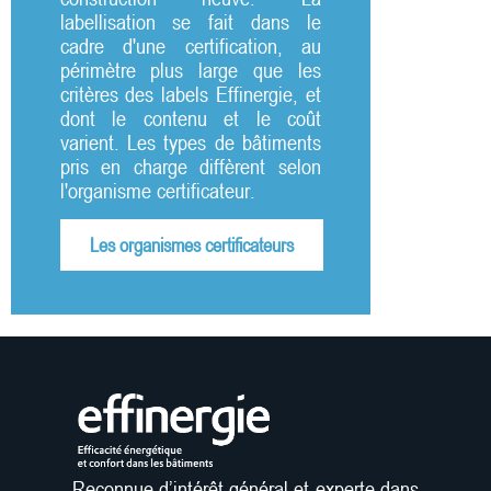
labellisation se fait dans le
cadre d'une certification, au
périmètre plus large que les
critères des labels Effinergie, et
dont le contenu et le coût
varient. Les types de bâtiments
pris en charge diffèrent selon
l'organisme certificateur.
Les organismes certificateurs
Reconnue d’intérêt général et experte dans