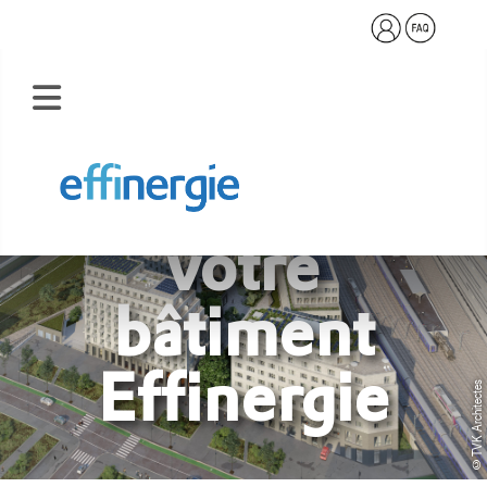
Labéliser
votre
bâtiment
Effinergie
©TVK Architectes