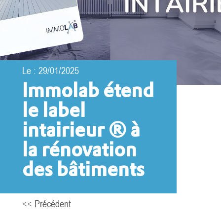
Le : 29/01/2025
Immolab étend
le label
intairieur ® à
la rénovation
des bâtiments
<< Précédent