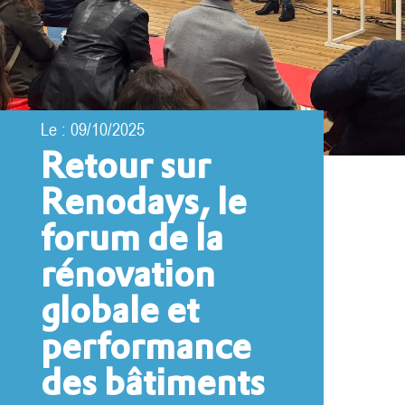
Le : 09/10/2025
Retour sur
Renodays, le
forum de la
rénovation
globale et
performance
des bâtiments