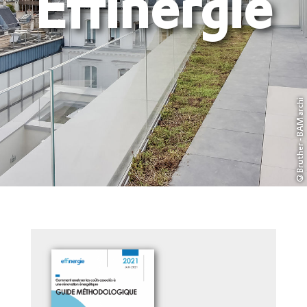
Effinergie
©Bruther - BAM archi