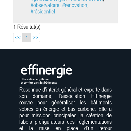
énergétique exemplaire. Il a la
#observatoire
,
#renovation
,
volonté de : Présenter la
#résidentiel
décomposition...
1 Résultat(s)
<<
1
>>
Reconnue d’intérêt général et experte dans
son domaine, l’association Effinergie
œuvre pour généraliser les bâtiments
sobres en énergie et bas carbone. Elle a
pour missions principales la création de
labels préfigurateurs des réglementations
et la mise en place d’un retour