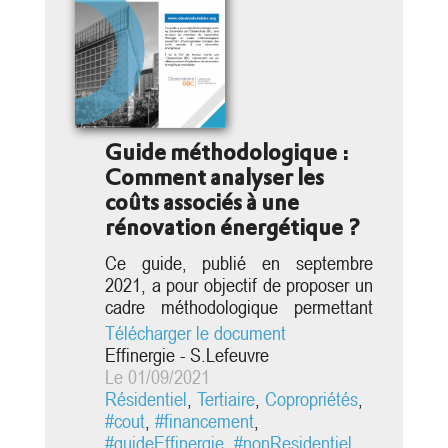
Guide méthodologique :
Comment analyser les
coûts associés à une
rénovation énergétique ?
Ce guide, publié en septembre
2021, a pour objectif de proposer un
cadre méthodologique permettant
d’homogénéiser l’analyse des coûts
Télécharger le document
associés à une rénovation
Effinergie - S.Lefeuvre
énergétique. Il est le fruit de travaux
Le 01/09/2021
menés par l’Observatoire BBC,
Résidentiel
,
Tertiaire
,
Copropriétés
,
notamment lors du référencement
#cout
,
#financement
,
d’opérations de rénovation
#guideEffinergie
,
#nonResidentiel
,