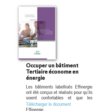
Occuper un bâtiment
Tertiaire économe en
énergie
Les bâtiments labellisés Effinergie
ont été conçus et réalisés pour qu’ils
soient confortables et que les
consommations d’énergie soient
Télécharger le document
faibles. Cependant, ce sont les
Effinergie