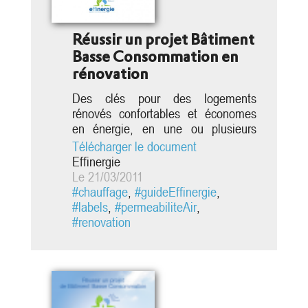
Réussir un projet Bâtiment
Basse Consommation en
rénovation
Des clés pour des logements
Des clés pour des logements
rénovés confortables et économes
rénovés confortables et économes
en énergie, en une ou plusieurs
en énergie, en une ou plusieurs
étapes La rénovation énergétique
étapes
Télécharger le document
des 30,2 millions de logements
Effinergie
répartis sur le territoire national est
Le 21/03/2011
l’un des grands enjeux actuels, à la
#chauffage
,
#guideEffinergie
,
fois environnemental, économique
#labels
,
#permeabiliteAir
,
et social. Ce guide a pour objectif
#renovation
d'être un instrument de partage des
connaissances pour mieux rénover
ensemble :...