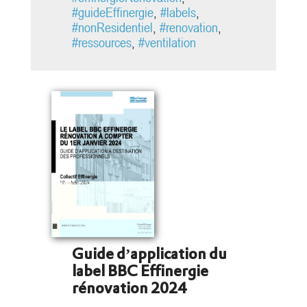
d’habitation. Aussi, afin d’apporter
#guideEffinergie
,
#labels
,
des règles précises et indiscutables
#nonResidentiel
,
#renovation
,
sur les...
#ressources
,
#ventilation
Guide d’application du
label BBC Effinergie
rénovation 2024