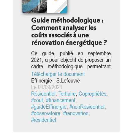
Guide méthodologique :
Comment analyser les
coûts associés à une
rénovation énergétique ?
Ce guide, publié en septembre
2021, a pour objectif de proposer un
cadre méthodologique permettant
d’homogénéiser l’analyse des coûts
Télécharger le document
associés à une rénovation
Effinergie - S.Lefeuvre
énergétique. Il est le fruit de travaux
Le 01/09/2021
menés par l’Observatoire BBC,
Résidentiel
,
Tertiaire
,
Copropriétés
,
notamment lors du référencement
#cout
,
#financement
,
d’opérations de rénovation
#guideEffinergie
,
#nonResidentiel
,
énergétique exemplaire. Il a la
#observatoire
,
#renovation
,
volonté de : Présenter la
#résidentiel
décomposition...