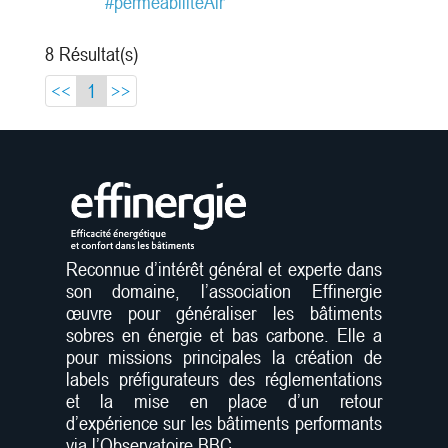
#permeabiliteAir
illustrations de techniques
précurseurs. Ce guide ne se veut ni
une bible des bâtiments basse
8 Résultat(s)
consommation ni un catalogue des
solutions ou de...
<<
1
>>
méthodologie
points de vue
économiques
Reconnue d’intérêt général et experte dans
son domaine, l’association Effinergie
processus administratif
œuvre pour généraliser les bâtiments
sobres en énergie et bas carbone. Elle a
pour missions principales la création de
labels préfigurateurs des réglementations
et la mise en place d’un retour
d’expérience sur les bâtiments performants
via l’Observatoire BBC.