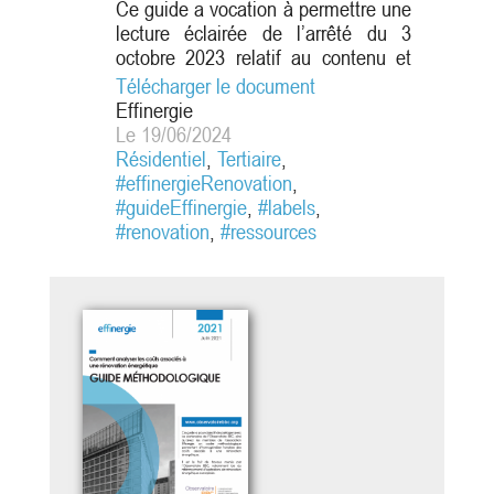
Ce guide a vocation à permettre une
lecture éclairée de l’arrêté du 3
octobre 2023 relatif au contenu et
aux conditions d’attribution du label
Télécharger le document
prévu à l’article R. 171- 7 du code
Effinergie
de la construction et de l’habitation
Le 19/06/2024
et aux règles techniques Effinergie
Résidentiel
,
Tertiaire
,
associées qui définissent les
#effinergieRenovation
,
exigences à appliquer pour obtenir
#guideEffinergie
,
#labels
,
le label « BBC Effinergie rénovation
#renovation
,
#ressources
» à compter du 1er...