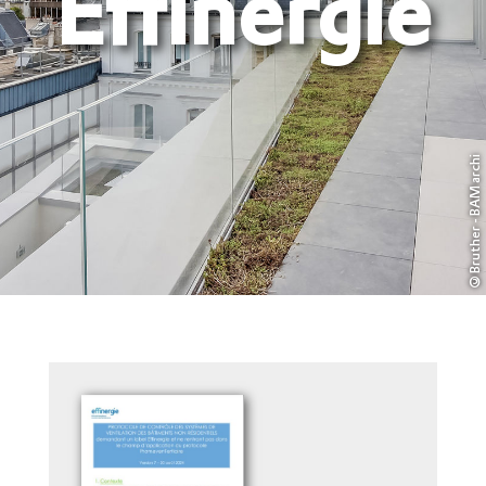
Effinergie
©Bruther - BAM archi