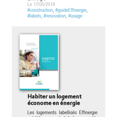
utilisateurs de bâtiments tertiaires,
Le 17/05/2019
par leurs usages quotidiens et leurs
#construction
,
#guideEffinergie
,
vigilances, qui font que ces
#labels
,
#renovation
,
#usage
bâtiments conçus et réalisés pour
être confortables et que les
consommations d’énergie soient
faibles...
Habiter un logement
économe en énergie
Les logements labellisés Effinergie