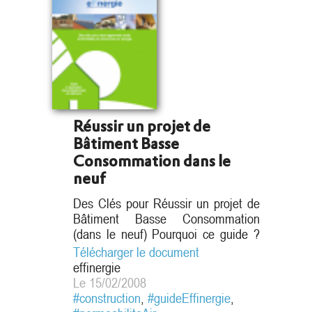
Réussir un projet de
Bâtiment Basse
Consommation dans le
neuf
Des Clés pour Réussir un projet de
Bâtiment Basse Consommation
Les études de diagnostic
(dans le neuf) Pourquoi ce guide ?
Au moment où sortent les premiers
Télécharger le document
bâtiments BBC - effinergie, il nous a
effinergie
semblé nécessaire de rédiger un
Le 15/02/2008
enjeux
premier guide permettant de
#construction
,
#guideEffinergie
,
architecturaux et thermiques
partager l’expérience de quelques