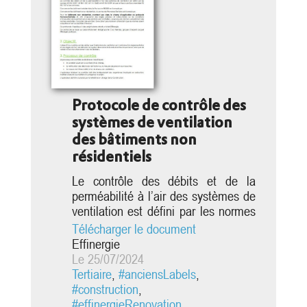
Protocole de contrôle des
systèmes de ventilation
des bâtiments non
résidentiels
Le contrôle des débits et de la
perméabilité à l’air des systèmes de
ventilation est défini par les normes
NF EN 12237, NF EN 1507, NF EN
Télécharger le document
13403 et NF EN 12599 et par le
Effinergie
Fascicule Documentaire FD E51-
Le 25/07/2024
767. Cependant, ces normes ne
Tertiaire
,
#anciensLabels
,
sont pas suffisamment détaillées et
#construction
,
adaptées aux bâtiments à usage
#effinergieRenovation
,