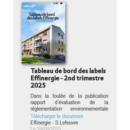
Tableau de bord des labels
Effinergie - 2nd trimestre
2025
Dans la foulée de la publication
rapport d’évaluation de la
réglementation environnementale
2020 (RE2020), confié en mars
Télécharger le document
dernier à Robin Rivaton, la ministre
Effinergie - S.Lefeuvre
chargée du Logement, Valérie
Le 29/08/2025