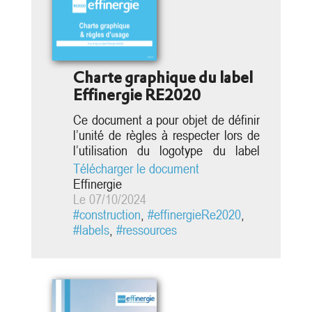
Charte graphique du label
Effinergie RE2020
Ce document a pour objet de définir
l’unité de règles à respecter lors de
l’utilisation du logotype du label
Effinergie RE2020. Le respect de
Télécharger le document
cette ligne graphique renforce
Effinergie
l’image de qualité attachée au label,
Le 07/10/2024
il est donc obligatoire de s’y
#construction
,
#effinergieRe2020
,
conformer. Cette charte s’adresse à
#labels
,
#ressources
tous ceux qui sont autorisés à
utiliser le logo. Cette charte
présente les principes de
déclinaison...