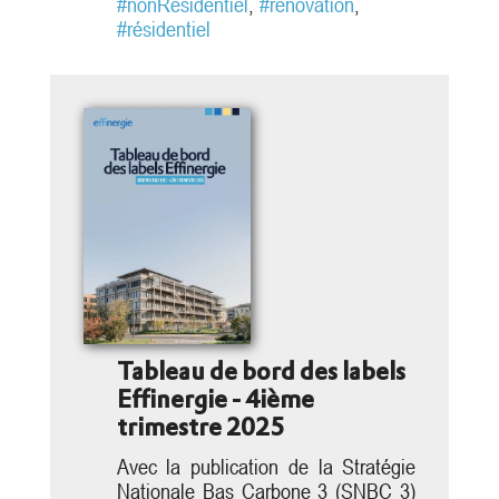
s’adresse à tous les acteurs qui
#nonResidentiel
,
#renovation
,
souhaitent mieux comprendre...
#résidentiel
Tableau de bord des labels
Effinergie - 4ième
trimestre 2025
Avec la publication de la Stratégie
Nationale Bas Carbone 3 (SNBC 3)