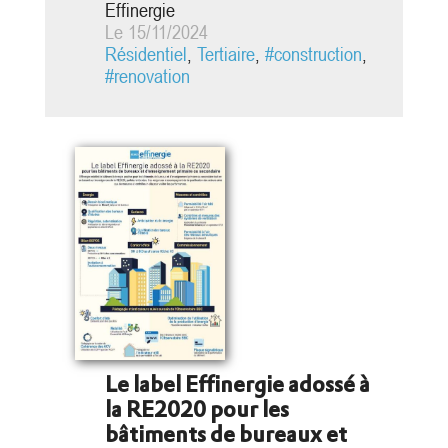
de l’Urbanisme et du Paysage
Effinergie
(DHUP) et le financement de
Le 15/11/2024
l’ADEME. Le cahier des
Résidentiel
,
Tertiaire
,
#construction
,
prescriptions pour le futur moteur a
#renovation
été élaboré avec la contribution des
professionnels de l’ensemble de la
filière construction...
Le label Effinergie adossé à
la RE2020 pour les
bâtiments de bureaux et