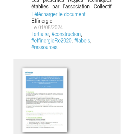
établies par l’association Collectif
Effinergie, prises en application des
Télécharger le document
Règles d’usage de la marque
Effinergie
effinergie®, précisent les exigences
Le 01/08/2024
techniques spécifiques du label
Tertiaire
,
#construction
,
Effinergie RE2020 secteur tertaire.
#effinergieRe2020
,
#labels
,
#ressources