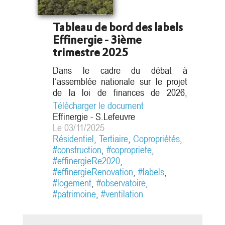
Tableau de bord des labels
Effinergie - 3ième
trimestre 2025
Dans le cadre du débat à
l’assemblée nationale sur le projet
de la loi de finances de 2026,
l’Union Sociale pour l’Habitat1
Télécharger le document
s’émeut des « ponctions opérées sur
Effinergie - S.Lefeuvre
les organismes HLM en 2026 » avec
Le 03/11/2025
une enveloppe réduite de 750 M€
Résidentiel
,
Tertiaire
,
Copropriétés
,
pour entretenir, rénover et construire
#construction
,
#copropriete
,
le parc social. En parallèle, le statut
#effinergieRe2020
,
du bailleur privé, mis en avant par le
#effinergieRenovation
,
#labels
,
rapport parlementaire...
#logement
,
#observatoire
,
2
#patrimoine
,
#ventilation