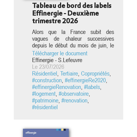
Tableau de bord des labels
Effinergie - Deuxième
trimestre 2026
Alors que la France subit des
vagues de chaleur successives
depuis le début du mois de juin, le
ministre de la Ville et du Logement,
Télécharger le document
Vincent Jeanbrun, a présenté le
Effinergie - S.Lefeuvre
premier bilan du troisième Plan
Le 23/07/2026
national d’adaptation au
Résidentiel
,
Tertiaire
,
Copropriétés
,
changement climatique (PNACC 3).
#construction
,
#effinergieRe2020
,
A ce titre, trois axes ont été
#effinergieRenovation
,
#labels
,
réaffirmés pour adapter nos
#logement
,
#observatoire
,
bâtiments et mieux protéger les
#patrimoine
,
#renovation
,
habitants des températures...
#résidentiel