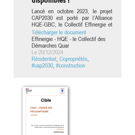
disponibles !
Lancé en octobre 2023, le projet
CAP2030 est porté par l’Alliance
HQE-GBC, le Collectif Effinergie et
le Collectif des Démarches
Télécharger le document
Quartiers Bâtiments Durables, avec
Effinergie - HQE - le Collectif des
le soutien de la Direction Générale
Démarches Quar
de l’Aménagement, du Logement et
Le 20/12/2024
de la Nature (DGALN) du Ministère
Résidentiel
,
Copropriétés
,
de la Transition écologie et de la
#cap2030
,
#construction
Cohésion des territoires et de
l’ADEME, l’appui scientifique et
technique du...