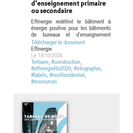
d'enseignement primaire
ou secondaire
Effinergie redéfinit le bâtiment à
énergie positive pour les bâtiments
de bureaux et d’enseignement
primaire ou secondaire tout en se
Télécharger le document
basant sur les exigences de la
Effinergie
RE2020, parfois renforcées. Ces
Le 18/10/2024
exigences s’accompagnent de la
Tertiaire
,
#construction
,
qualification des acteurs ainsi que
#effinergieRe2020
,
#infographie
,
de mesures et contrôles in-situ pour
#labels
,
#nonResidentiel
,
valider les performances.
#ressources