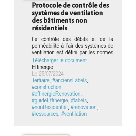
Protocole de contrôle des
systèmes de ventilation
des bâtiments non
résidentiels
Le contrôle des débits et de la
perméabilité à l’air des systèmes de
ventilation est défini par les normes
NF EN 12237, NF EN 1507, NF EN
Télécharger le document
13403 et NF EN 12599 et par le
Effinergie
Fascicule Documentaire FD E51-
Le 25/07/2024
767. Cependant, ces normes ne
Tertiaire
,
#anciensLabels
,
sont pas suffisamment détaillées et
#construction
,
adaptées aux bâtiments à usage
#effinergieRenovation
,
d’habitation. Aussi, afin d’apporter
#guideEffinergie
,
#labels
,
des règles précises et indiscutables
#nonResidentiel
,
#renovation
,
sur les...
#ressources
,
#ventilation