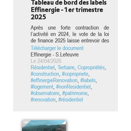
Tableau de bord des labels
Effinergie - 1er trimestre
2025
Après une forte contraction de
l’activité en 2024, le vote de la loi
[1]
de finance 2025 laisse entrevoir des
article
perspectives moins négatives que
Télécharger le document
prévues pour le secteur du bâtiment
[2]
Effinergie - S.Lefeuvre
avec une baisse de l’activité évaluée
Le 24/04/2025
rapport
à -2,6% sur 2025, pour une
Résidentiel
,
Tertiaire
,
Copropriétés
,
estimation initiale à -5,6% par la
#construction
,
#copropriete
,
[1]
FFB en fin d’année dernière[1]. Les
#effinergieRenovation
,
#labels
,
premières mesures annoncées -
#logement
,
#nonResidentiel
,
prolongation du prêt à taux zéro...
#observatoire
,
#patrimoine
,
#renovation
,
#résidentiel