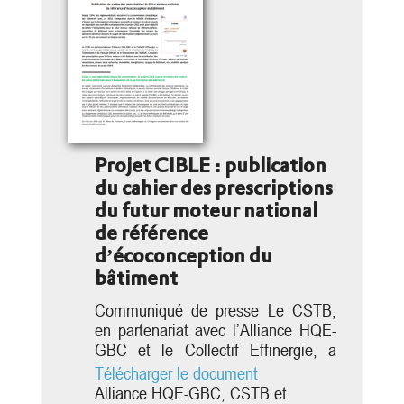
Projet CIBLE : publication
du cahier des prescriptions
du futur moteur national
de référence
d’écoconception du
bâtiment
Communiqué de presse Le CSTB,
Communiqué de presse
en partenariat avec l’Alliance HQE-
GBC et le Collectif Effinergie, a
coordonné le projet CIBLE, avec le
Télécharger le document
soutien de la Direction de l’Habitat,
Alliance HQE-GBC, CSTB et