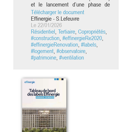
et le lancement d’une phase de
consultation, la France propose une
Télécharger le document
nouvelle feuille de route et fixe le
Effinergie - S.Lefeuvre
cap vers 2050. Elle ambitionne de
Le 22/01/2026
réduire ses émissions de GES de
Résidentiel
,
Tertiaire
,
Copropriétés
,
5% par an jusqu’en 2030 et
#construction
,
#effinergieRe2020
,
d’atteindre la neutralité carbone pour
#effinergieRenovation
,
#labels
,
2050. Dans le secteur du bâtiment,
#logement
,
#observatoire
,
la SNBC 3 confirme la
#patrimoine
,
#ventilation
décarbonation du secteur...