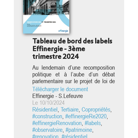
Tableau de bord des labels
Effinergie - 3ème
trimestre 2024
Au lendemain d’une recomposition
politique et à l’aube d’un débat
parlementaire sur le projet de loi de
finances 2025, le secteur du
Télécharger le document
bâtiment est suspendu aux
Effinergie - S.Lefeuvre
premières annonces du
Le 10/10/2024
gouvernement (simplification du
Résidentiel
,
Tertiaire
,
Copropriétés
,
DPE, adaptation du calendrier
#construction
,
#effinergieRe2020
,
d’interdiction de mise en location
#effinergieRenovation
,
#labels
,
des passoires thermiques, révision
#observatoire
,
#patrimoine
,
du coefficient de conversion énergie
#renovation
,
#résidentiel