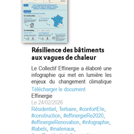
Résilience des bâtiments
aux vagues de chaleur
Le Collectif Effinergie a élaboré une
infographie qui met en lumière les
enjeux du changement climatique
pour le secteur du bâtiment et les
Télécharger le document
leviers d’action permettant
Effinergie
d’améliorer la résilience des
Le 24/02/2026
constructions, tant en neuf qu’en
Résidentiel
,
Tertiaire
,
#confortEte
,
rénovation, face aux vagues de
#construction
,
#effinergieRe2020
,
chaleur. Cette infographie,
#effinergieRenovation
,
#infographie
,
synthétique et pédagogique,
#labels
,
#materiaux
,