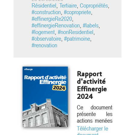
[1]
Létard, a rappelé[1] l’ambition de
Résidentiel
,
Tertiaire
,
Copropriétés
,
« transformer le secteur du bâtiment
#construction
,
#copropriete
,
pour répondre à l’urgence
#effinergieRe2020
,
climatique » tout en étant
#effinergieRenovation
,
#labels
,
soutenable pour le secteur de la
#logement
,
#nonResidentiel
,
construction....
#observatoire
,
#patrimoine
,
#renovation
Rapport
[1]
d'activité
Effinergie
article
2024
[2]
Ce document
rapport
présente les
[3]
actions menées
par le collectif
Télécharger le
Effinergie au
article