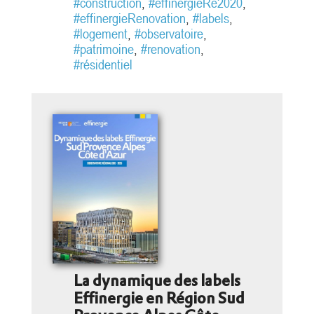
objectifs de décarbonation
#construction
,
#effinergieRe2020
,
notamment dans le logement.
#effinergieRenovation
,
#labels
,
Concrètement, l’installation des
#logement
,
#observatoire
,
chaudières gaz, y compris les
#patrimoine
,
#renovation
,
pompes à chaleur (PAC)...
#résidentiel
La dynamique des labels
Effinergie en Région Sud