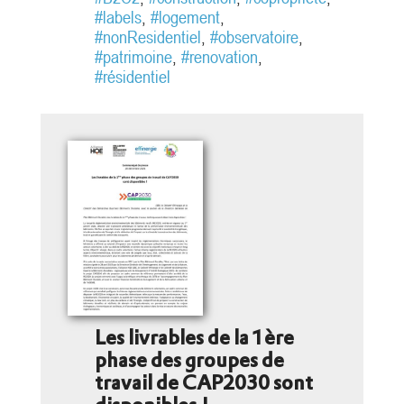
énergétique et sobriété, tout en
#labels
,
#logement
,
intégrant la protection et l’adaptation
#nonResidentiel
,
#observatoire
,
des bâtiments contre les fortes...
#patrimoine
,
#renovation
,
#résidentiel
[1]
article
[2]
article
[3]
Les livrables de la 1ère
phase des groupes de
article
travail de CAP2030 sont