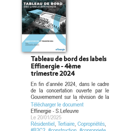
[2]
Tableau de bord des labels
Effinergie - 4ème
trimestre 2024
En fin d’année 2024, dans le cadre
de la concertation ouverte par le
[3]
Gouvernement sur la révision de la
Stratégie Française Énergie Climat,
Télécharger le document
les adhérents de l’association
Effinergie - S.Lefeuvre
Effinergie ont souhaité rappeler que
Le 20/01/2025
le secteur du bâtiment doit concilier
Résidentiel
,
Tertiaire
,
Copropriétés
,
décarbonation, performance
#B2C2
,
#construction
,
#copropriete
,