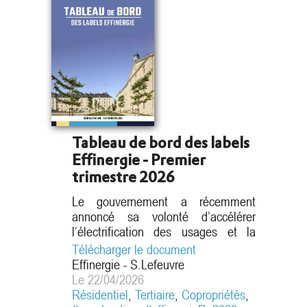
isolation thermique
Tableau de bord des labels
Effinergie - Premier
trimestre 2026
Le gouvernement a récemment
annoncé sa volonté d’accélérer
l’électrification des usages et la
sortie progressive des énergies
Télécharger le document
fossiles. Il a pour ambitions de
Effinergie - S.Lefeuvre
renforcer les soutiens publics et de
Le 22/04/2026
proposer une accélération des
Résidentiel
,
Tertiaire
,
Copropriétés
,