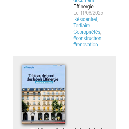
document
cours de
Effinergie
l'année 2024.
Le 11/06/2025
Résidentiel
,
Tertiaire
,
[2]
Copropriétés
,
#construction
,
#renovation