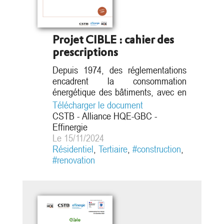
1
Projet CIBLE : cahier des
Article
prescriptions
2
Article
Depuis 1974, des réglementations
encadrent la consommation
3
énergétique des bâtiments, avec en
2022 l'intégration d'indicateurs sur
Télécharger le document
Article
l'impact climatique dans la RE2020.
CSTB - Alliance HQE-GBC -
4
Les outils et moteurs de calcul
Effinergie
actuels sont souvent désuets ou
Le 15/11/2024
incomplets, et ne répondent plus
Etude
Résidentiel
,
Tertiaire
,
#construction
,
aux défis contemporains. Le projet
#renovation
CIBLE a permis de définir les
prescriptions pour un outil d’éco-
conception du bâtiment...