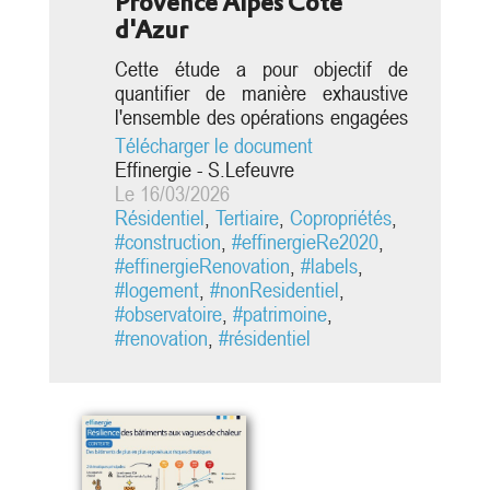
Provence Alpes Côte
d'Azur
Cette étude a pour objectif de
quantifier de manière exhaustive
l'ensemble des opérations engagées
dans un label Effinergie et de
Télécharger le document
présenter leur dynamique. Elle décrit
Effinergie - S.Lefeuvre
le nombre de logement et de
Le 16/03/2026
bâtiments engagés dans chaque
Résidentiel
,
Tertiaire
,
Copropriétés
,
label Effinergie, elle identifie leur
#construction
,
#effinergieRe2020
,
déploiement à l'échelle régionale et
#effinergieRenovation
,
#labels
,
départementale, ainsi que le
#logement
,
#nonResidentiel
,
positionnement de la Région Sud
#observatoire
,
#patrimoine
,
Provence Alpes...
#renovation
,
#résidentiel