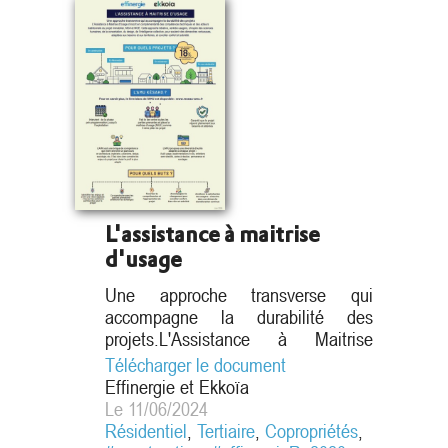
L'assistance à maitrise
d'usage
Une approche transverse qui
Une approche transverse qui
accompagne la durabilité des
accompagne la durabilité des
projets.L'Assistance à Maitrise
projets.
d'Usage s'inscrit en complémentarité
Télécharger le document
des compétences techniques et des
Effinergie et Ekkoïa
acteurs traditionnels du projet
Le 11/06/2024
immobilier, MOA et MOE. Cette
Résidentiel
,
Tertiaire
,
Copropriétés
,