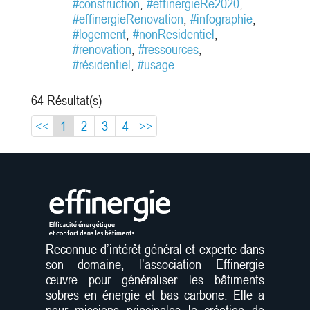
approche itérative, centrée usagers,
#construction
,
#effinergieRe2020
,
s'inspire des sciences humaines, de
#effinergieRenovation
,
#infographie
,
la concertation, du design, de
#logement
,
#nonResidentiel
,
l'intelligence collective, pour soutenir
#renovation
,
#ressources
,
des démarches...
#résidentiel
,
#usage
64 Résultat(s)
<<
1
2
3
4
>>
Reconnue d’intérêt général et experte dans
son domaine, l’association Effinergie
œuvre pour généraliser les bâtiments
sobres en énergie et bas carbone. Elle a