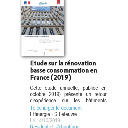
Etude sur la rénovation
basse consommation en
France (2019)
Cette étude annuelle, publiée en
octobre 2019) présente un retour
d'expérience sur les bâtiments
certifiés BBC-Effinergie rénovation,
Télécharger le document
Effinergie rénovation et les lauréats
Effinergie - S.Lefeuvre
d’appel à projets exigeant un niveau
Le 14/10/2019
BBC-Effinergie rénovation. Elle a
Résidentiel
,
#chauffage
,