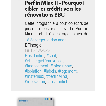
Perf in Mind II - Pourquoi
cibler les crédits vers les
rénovations BBC
Cette infographie a pour objectifs de
présenter les résultats de Perf in
Mind I et II à des organismes de
financiers et de les inciter à financer
Télécharger le document
la rénovation performante et basse
Effinergie
consommation. Elle présente la
Le 15/12/2025
valeur ajoutée de ces rénovations
Résidentiel
,
#cout
,
pour les banques et les ménages,
#effinergieRenovation
,
tout en insistant sur les facteurs clés
#financement
,
#infographie
,
de réussite.
#isolation
,
#labels
,
#logement
,
#materiaux
,
#perfInMind
,
#renovation
,
#résidentiel