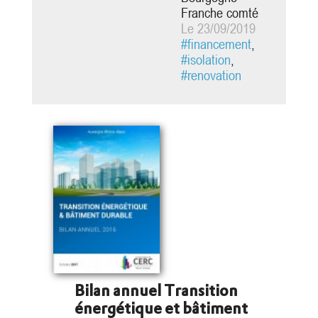
savoir les 6
Franche comté
bonnes raisons
Le 23/09/2019
de rénover au
#financement
,
niveau BBC, les
#isolation
,
7 clés de la
#renovation
rénovation
BBC, et le
parcours
Effilogis.
Bilan annuel Transition
énergétique et bâtiment