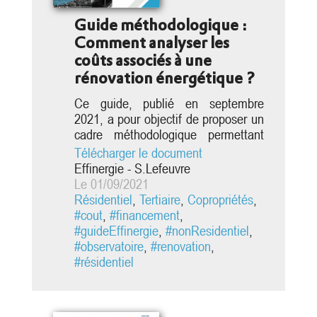
Guide méthodologique :
Comment analyser les
coûts associés à une
rénovation énergétique ?
Ce guide, publié en septembre
2021, a pour objectif de proposer un
cadre méthodologique permettant
d’homogénéiser l’analyse des coûts
Télécharger le document
associés à une rénovation
Effinergie - S.Lefeuvre
énergétique. Il est le fruit de travaux
Le 01/09/2021
menés par l’Observatoire BBC,
Résidentiel
,
Tertiaire
,
Copropriétés
,
notamment lors du référencement
#cout
,
#financement
,
d’opérations de rénovation
#guideEffinergie
,
#nonResidentiel
,
énergétique exemplaire. Il a la
#observatoire
,
#renovation
,
volonté de : Présenter la
#résidentiel
décomposition...