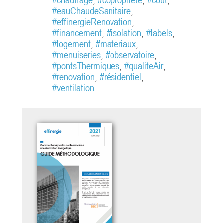
et les performances associées
#eauChaudeSanitaire
,
(résistance des parois, perméabilité
#effinergieRenovation
,
à l’air, COP, …) pour atteindre les
#financement
,
#isolation
,
#labels
,
exigences du...
#logement
,
#materiaux
,
#menuiseries
,
#observatoire
,
#pontsThermiques
,
#qualiteAir
,
#renovation
,
#résidentiel
,
#ventilation