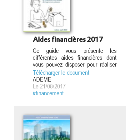
Aides financières 2017
Ce guide vous présente les
différentes aides financières dont
vous pouvez disposer pour réaliser
des travaux de rénovation
Télécharger le document
énergétique dans votre logement
ADEME
(isolation de la toiture, des murs,
Le 21/08/2017
remplacement des fenêtres,
#financement
changement de votre système de
chauffage…). En améliorant
l’efficacité énergétique de votre
logement, vous pourrez ainsi :
réaliser des économies sur vos...