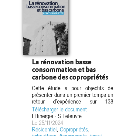
La rénovation basse
consommation et bas
carbone des copropriétés
Cette étude a pour objectifs de
présenter dans un premier temps un
retour d’expérience sur 138
copropriétés rénovées au niveau
Télécharger le document
basse consommation. Cette partie
Effinergie - S.Lefeuvre
permet d’identifier les solutions
Le 25/11/2024
techniques (matériau, isolant,
Résidentiel
,
Copropriétés
,
système constructif, équipements)
#chauffage
,
#copropriete
,
#cout
,