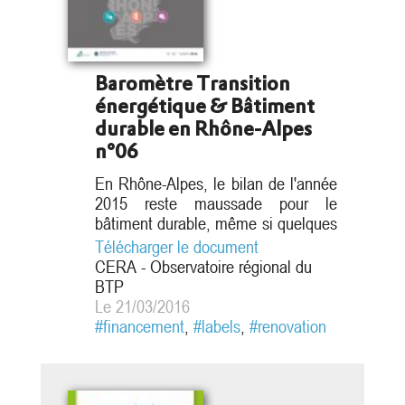
Baromètre Transition
énergétique & Bâtiment
durable en Rhône-Alpes
n°06
En Rhône-Alpes, le bilan de l'année
2015 reste maussade pour le
bâtiment durable, même si quelques
signes encourageants apparaissent
Télécharger le document
au dernier trimestre.
CERA - Observatoire régional du
BTP
Le 21/03/2016
#financement
,
#labels
,
#renovation