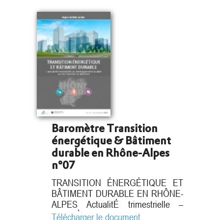
Baromètre Transition
énergétique & Bâtiment
durable en Rhône-Alpes
n°07
TRANSITION ÉNERGÉTIQUE ET
BÂTIMENT DURABLE EN RHÔNE-
ALPES ActualitÉ trimestrielle –
BAromÈtre n°07 – Juin 2016
Télécharger le document