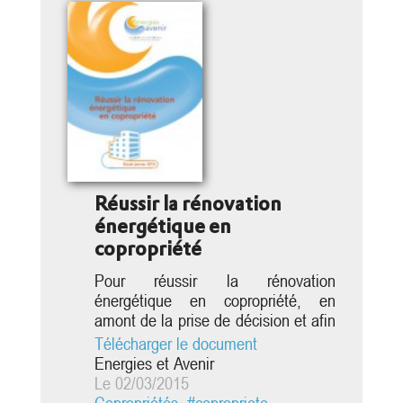
Transition...
Réussir la rénovation
énergétique en
copropriété
Pour réussir la rénovation
énergétique en copropriété, en
amont de la prise de décision et afin
de fiabiliser cette dernière, il est en
Télécharger le document
premier lieu indispensable de
Energies et Avenir
respecter plusieurs étapes : Faire
Le 02/03/2015
-
réaliser un audit énergétique
Copropriétés
,
#copropriete
,