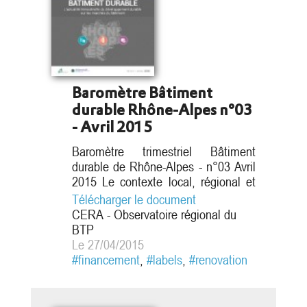
plus récents,
citons la
création en
septembre 2014
du CITE (ex-
CIDD) et sa
Baromètre Bâtiment
simplification
(fixation d'un
durable Rhône-Alpes n°03
taux unique de
- Avril 2015
30% sans
Baromètre trimestriel Bâtiment
obligation de...
durable de Rhône-Alpes - n°03 Avril
2015 Le contexte local, régional et
national est dense en matière de
Télécharger le document
bâtiment durable et de rénovation
CERA - Observatoire régional du
énergétique avec le Plan de
BTP
Rénovation énergétique de l’Habitat
Le 27/04/2015
(PREH), le Schéma Régional Climat
#financement
,
#labels
,
#renovation
Air Energie (SRCAE), le Plan
bâtiment Durable national et
régional, le Projet de loi pour la