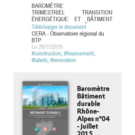
BAROMÈTRE
TRIMESTRIEL TRANSITION
ÉNERGÉTIQUE ET BÂTIMENT
DURABLE EN RHÔNE-ALPES
Télécharger le document
n°05 Les leviers à la rénovation
CERA - Observatoire régional du
énergétique en 2014 : une plus
BTP
grande performance dans les
Le 26/11/2015
actions menées
#construction
,
#financement
,
#labels
,
#renovation
Baromètre
Bâtiment
durable
Rhône-
Alpes n°04
- Juillet
2015