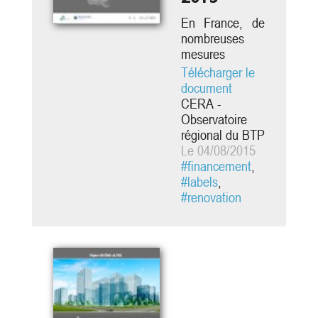
En France, de
nombreuses
mesures
financières
Télécharger le
incitatives ont
document
été mises en
CERA -
place ou
Observatoire
ajustées ces
régional du BTP
dernières
Le 04/08/2015
années par les
#financement
,
pouvoirs publics
#labels
,
dans le but
#renovation
d'intesifier la
rénovation
énergétique des
logements et
des bâtiments.
Parmi les
exemples les