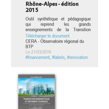
Rhône-Alpes - édition
2015
Outil synthétique et pédagogique
qui reprend les grands
enseignements de la Transition
énergétique dans le secteur du
Télécharger le document
Bâtiment en Rhône-Alpes
CERA - Observatoire régional du
BTP
Le 21/03/2016
#financement
,
#labels
,
#renovation