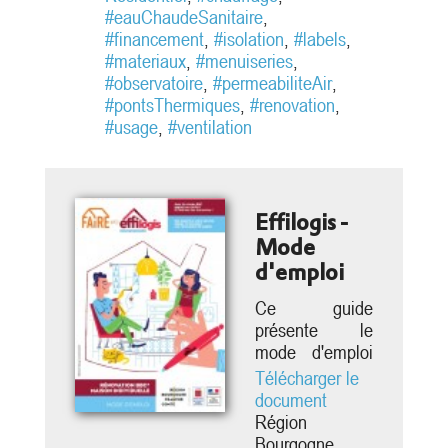
pour objectifs de Caractériser la
#eauChaudeSanitaire
,
dynamique de la rénovation à basse
#financement
,
#isolation
,
#labels
,
consommation en France, Identifier
#materiaux
,
#menuiseries
,
les technologies mises en oeuvre...
#observatoire
,
#permeabiliteAir
,
#pontsThermiques
,
#renovation
,
#usage
,
#ventilation
Effilogis -
Mode
d'emploi
Ce guide
présente le
mode d'emploi
de la rénovation
Télécharger le
Effilogis en
document
maison
Région
individuelles, à
Bourgogne